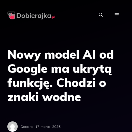
Przejdź
do
MENU
treści
Nowy model AI od
Google ma ukrytą
funkcję. Chodzi o
znaki wodne
Dodano:
17 marca, 2025