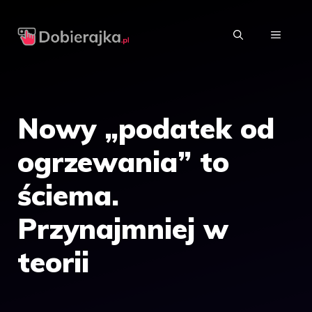
Przejdź
do
MENU
treści
Nowy „podatek od
ogrzewania” to
ściema.
Przynajmniej w
teorii