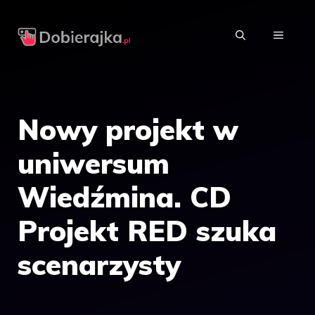
Przejdź
do
MENU
treści
Nowy projekt w
uniwersum
Wiedźmina. CD
Projekt RED szuka
scenarzysty