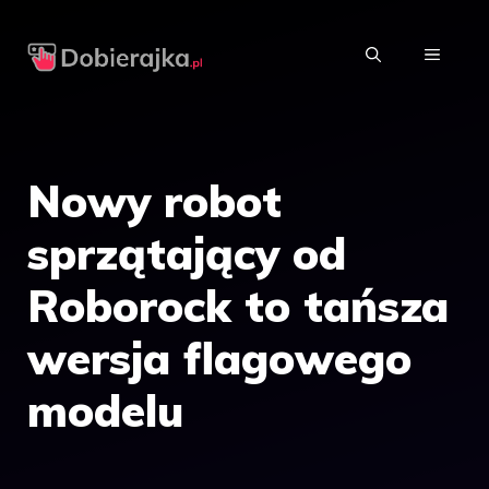
Przejdź
do
MENU
treści
Nowy robot
sprzątający od
Roborock to tańsza
wersja flagowego
modelu