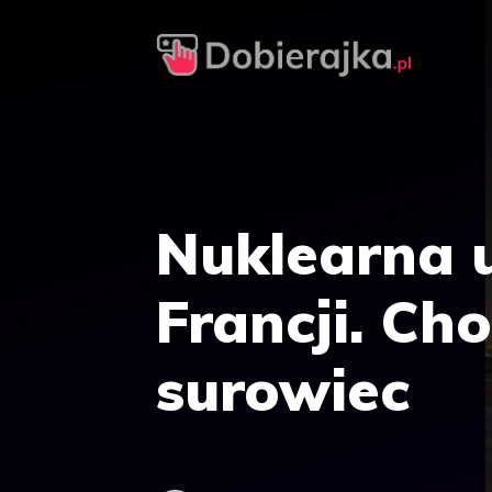
Przejdź
do
treści
Nuklearna 
Francji. Ch
surowiec