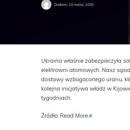
Dodano:
10 marca, 2025
Ukraina właśnie zabezpieczyła s
elektrowni atomowych. Nasz sąsi
dostawy wzbogaconego uranu, któr
kolejna inicjatywa władz w Kijowi
tygodniach.
Źródło:
Read More