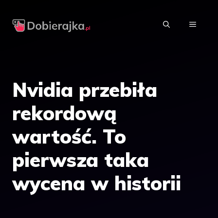
Przejdź
do
MENU
treści
Nvidia przebiła
rekordową
wartość. To
pierwsza taka
wycena w historii