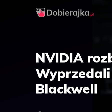
Przejdź
do
treści
NVIDIA rozb
Wyprzedali
Blackwell