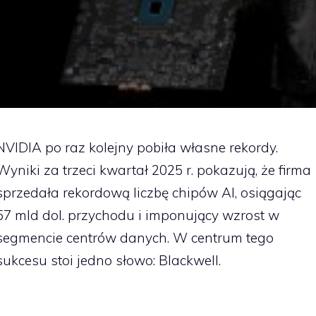
NVIDIA po raz kolejny pobiła własne rekordy.
Wyniki za trzeci kwartał 2025 r. pokazują, że firma
sprzedała rekordową liczbę chipów AI, osiągając
57 mld dol. przychodu i imponujący wzrost w
segmencie centrów danych. W centrum tego
sukcesu stoi jedno słowo: Blackwell.