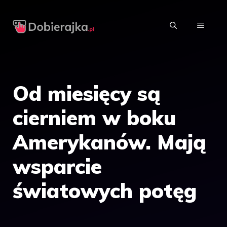
Przejdź
do
MENU
treści
Od miesięcy są
cierniem w boku
Amerykanów. Mają
wsparcie
światowych potęg