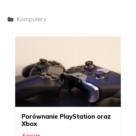
Kategorie
Komputery
Porównanie PlayStation oraz
Xbox
Konsole