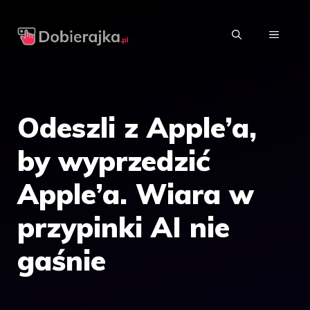
Przejdź
do
MENU
treści
Odeszli z Apple’a,
by wyprzedzić
Apple’a. Wiara w
przypinki AI nie
gaśnie