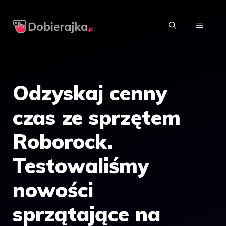
Przejdź
do
MENU
treści
Odzyskaj cenny
czas ze sprzętem
Roborock.
Testowaliśmy
nowości
sprzątające na