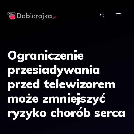
Przejdź
do
MENU
treści
Ograniczenie
przesiadywania
przed telewizorem
może zmniejszyć
ryzyko chorób serca