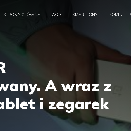
STRONA GŁÓWNA
AGD
SMARTFONY
KOMPUTE
R
wany. A wraz z
blet i zegarek