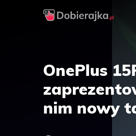
Przejdź
do
treści
OnePlus 15
zaprezento
nim nowy ta