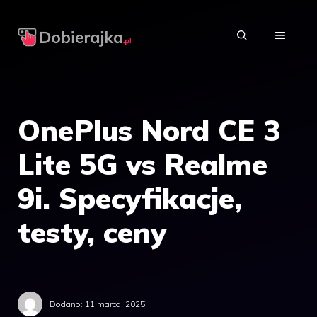
Przejdź
do
MENU
treści
OnePlus Nord CE 3
Lite 5G vs Realme
9i. Specyfikacje,
testy, ceny
Dodano:
11 marca, 2025