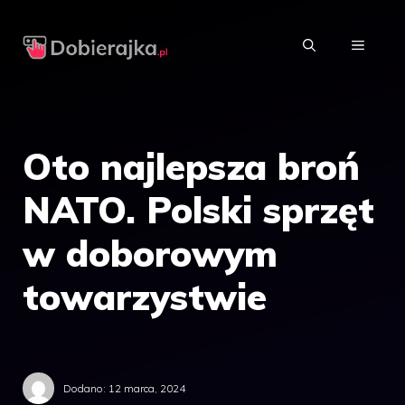
Przejdź
do
MENU
treści
Oto najlepsza broń
NATO. Polski sprzęt
w doborowym
towarzystwie
Dodano:
12 marca, 2024