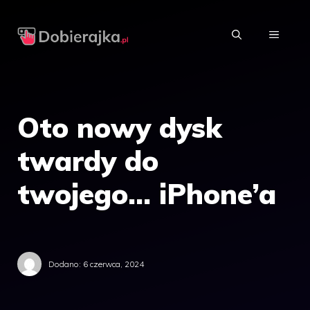
Przejdź
do
MENU
treści
Oto nowy dysk
twardy do
twojego… iPhone’a
Dodano:
6 czerwca, 2024