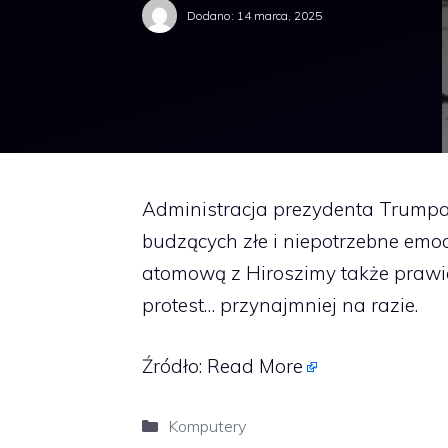
Dodano:
14 marca, 2025
Administracja prezydenta Trump
budzących złe i niepotrzebne emo
atomową z Hiroszimy także prawie 
protest… przynajmniej na razie.
Źródło:
Read More
Kategorie
Komputery