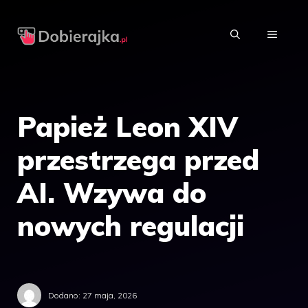
Przejdź
do
MENU
treści
Papież Leon XIV
przestrzega przed
AI. Wzywa do
nowych regulacji
Dodano:
27 maja, 2026