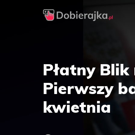
Przejdź
do
treści
Płatny Blik
Pierwszy b
kwietnia