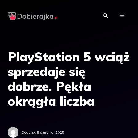
Przejdź
do
MENU
treści
PlayStation 5 wciąż
sprzedaje się
dobrze. Pękła
okrągła liczba
Dodano:
8 sierpnia, 2025