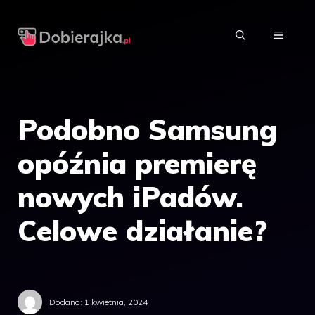
Przejdź
do
MENU
treści
Podobno Samsung
opóźnia premierę
nowych iPadów.
Celowe działanie?
Dodano:
1 kwietnia, 2024