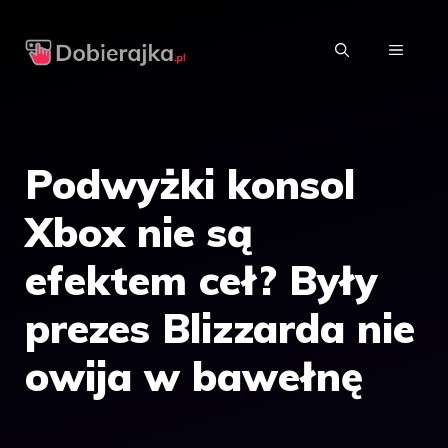
Przejdź
do
MENU
treści
Podwyżki konsol
Xbox nie są
efektem ceł? Były
prezes Blizzarda nie
owija w bawełnę