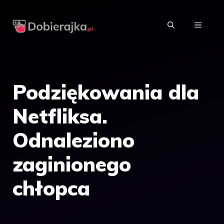
Przejdź
do
MENU
treści
Podziękowania dla
Netfliksa.
Odnaleziono
zaginionego
chłopca