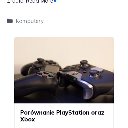
Źródło:
Read More
Kategorie
Komputery
Porównanie PlayStation oraz
Xbox