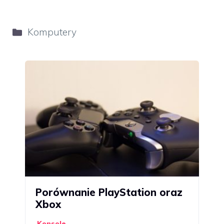
Kategorie
Komputery
Porównanie PlayStation oraz
Xbox
Konsole