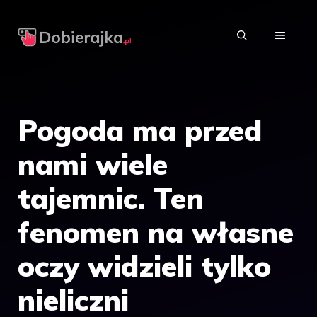
Przejdź
do
MENU
treści
Pogoda ma przed
nami wiele
tajemnic. Ten
fenomen na własne
oczy widzieli tylko
nieliczni