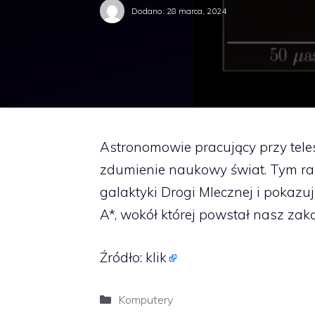
Dodano:
28 marca, 2024
Astronomowie pracujący przy tel
zdumienie naukowy świat. Tym r
galaktyki Drogi Mlecznej i pokazuj
A*, wokół której powstał nasz zak
Źródło:
klik
Kategorie
Komputery