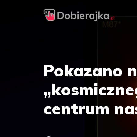
Przejdź
do
treści
Pokazano n
„kosmiczne
centrum nas