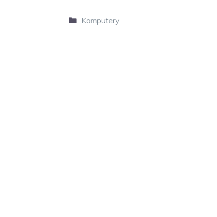
Kategorie
Komputery