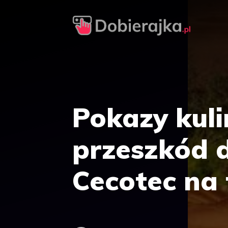
Przejdź
do
treści
Pokazy kuli
przeszkód 
Cecotec na 