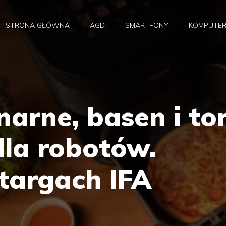
STRONA GŁÓWNA
AGD
SMARTFONY
KOMPUTE
narne, basen i to
dla robotów.
targach IFA