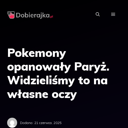
Przejdź
do
MENU
treści
Pokemony
opanowały Paryż.
Widzieliśmy to na
własne oczy
Dodano:
21 czerwca, 2025