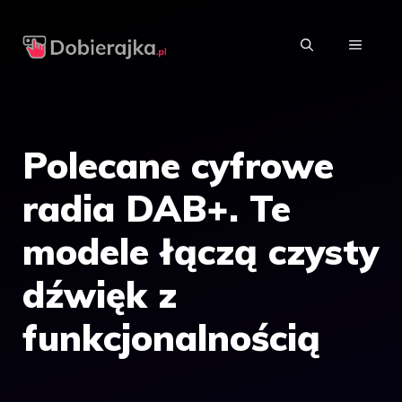
Przejdź
do
MENU
treści
Polecane cyfrowe
radia DAB+. Te
modele łączą czysty
dźwięk z
funkcjonalnością