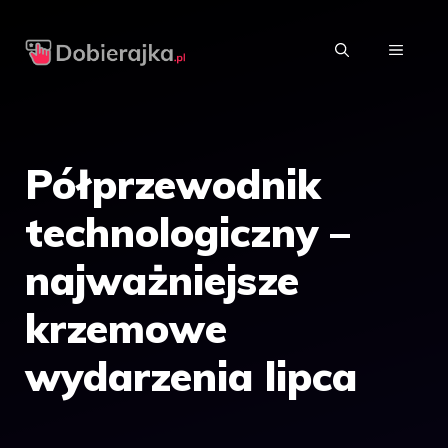
Przejdź
do
MENU
treści
Półprzewodnik
technologiczny –
najważniejsze
krzemowe
wydarzenia lipca