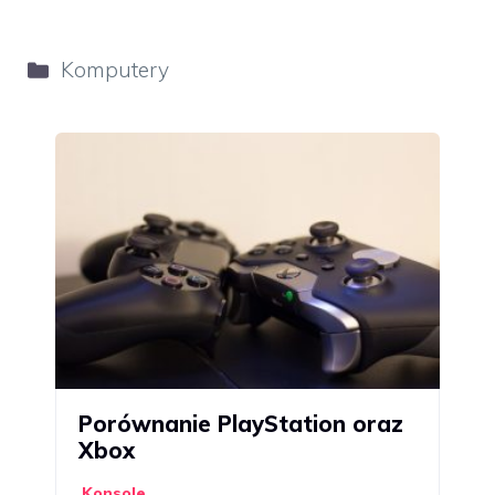
Kategorie
Komputery
Porównanie PlayStation oraz
Xbox
Konsole