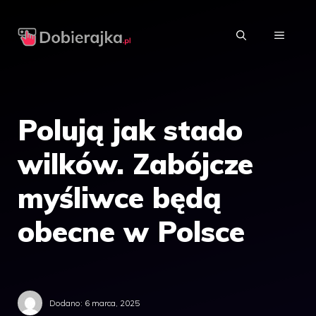
Przejdź
do
MENU
treści
Polują jak stado
wilków. Zabójcze
myśliwce będą
obecne w Polsce
Dodano:
6 marca, 2025