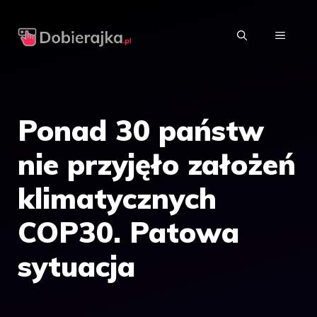
Przejdź
do
MENU
treści
Ponad 30 państw
nie przyjęło założeń
klimatycznych
COP30. Patowa
sytuacja