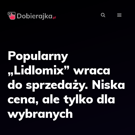
Przejdź
do
MENU
treści
Popularny
„Lidlomix” wraca
do sprzedaży. Niska
cena, ale tylko dla
wybranych