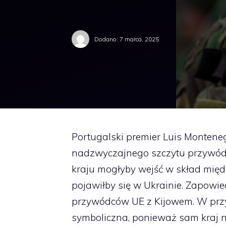
Dodano:
7 marca, 2025
Portugalski premier Luis Montene
nadzwyczajnego szczytu przywódcó
kraju mogłyby wejść w skład mię
pojawiłby się w Ukrainie. Zapowied
przywódców UE z Kijowem. W przy
symboliczna, ponieważ sam kraj ni