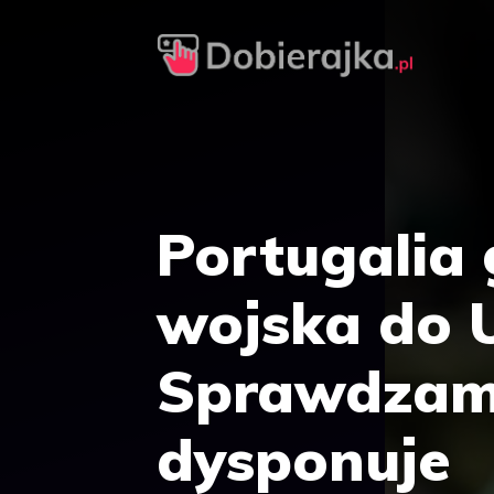
Przejdź
do
treści
Portugalia
wojska do U
Sprawdzam
dysponuje