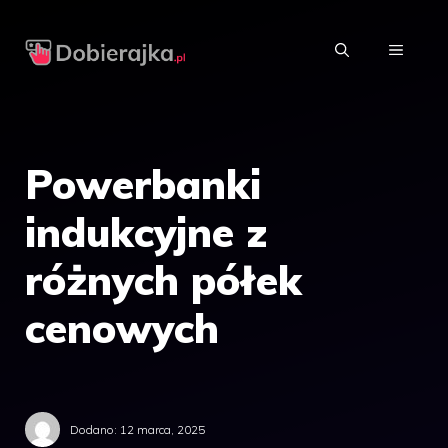
Przejdź
do
MENU
treści
Powerbanki
indukcyjne z
różnych półek
cenowych
Dodano:
12 marca, 2025