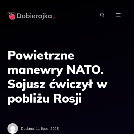
Przejdź
do
MENU
treści
Powietrzne
manewry NATO.
Sojusz ćwiczył w
pobliżu Rosji
Dodano:
11 lipca, 2025