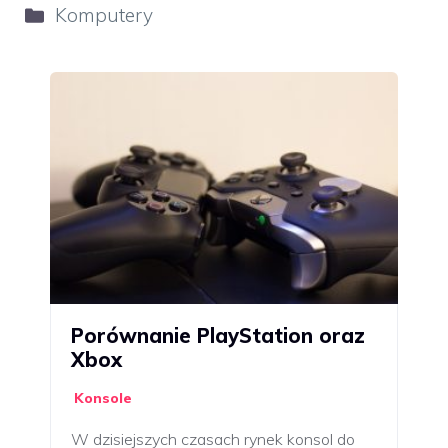
Kategorie
Komputery
Porównanie PlayStation oraz
Xbox
Konsole
W dzisiejszych czasach rynek konsol do