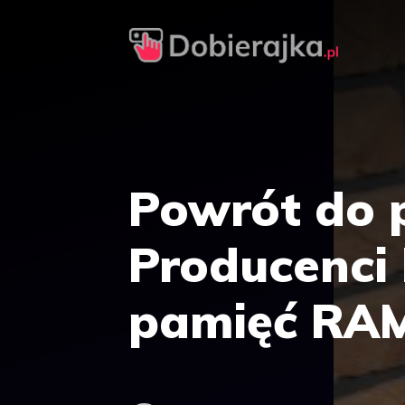
Przejdź
do
treści
Powrót do p
Producenci
pamięć RAM