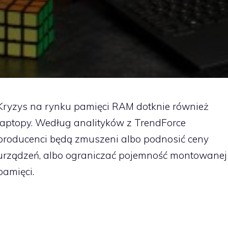
Kryzys na rynku pamięci RAM dotknie również
laptopy. Według analityków z TrendForce
producenci będą zmuszeni albo podnosić ceny
urządzeń, albo ograniczać pojemność montowanej
pamięci.