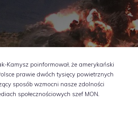
iak-Kamysz poinformował, że amerykański
Polsce prawie dwóch tysięcy powietrznych
czący sposób wzmocni nasze zdolności
mediach społecznościowych szef MON.