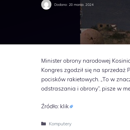
Dodano:
28 marca, 2024
Minister obrony narodowej Kosin
Kongres zgodził się na sprzedaż 
pocisków rakietowych. „To w zna
odstraszania i obrony”, pisze w 
Źródło:
klik
Kategorie
Komputery