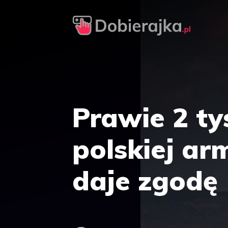
Przejdź
do
treści
Prawie 2 tys
polskiej ar
daje zgodę