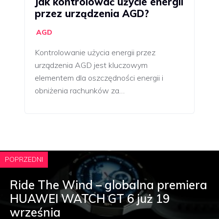
Jak kontrolować użycie energii
przez urządzenia AGD?
AGD
Kontrolowanie użycia energii przez
urządzenia AGD jest kluczowym
elementem dla oszczędności energii i
obniżenia rachunków za…
POPRZEDNI
Ride The Wind – globalna premiera
HUAWEI WATCH GT 6 już 19
września