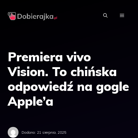
Przejdź
do
MENU
treści
Premiera vivo
Vision. To chińska
odpowiedź na gogle
Apple’a
Dodano:
21 sierpnia, 2025