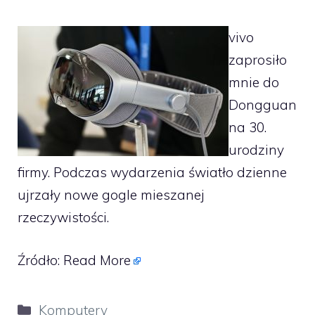
vivo
zaprosiło
mnie do
Dongguan
na 30.
urodziny
firmy. Podczas wydarzenia światło dzienne
ujrzały nowe gogle mieszanej
rzeczywistości.
Źródło:
Read More
Kategorie
Komputery