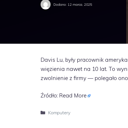
Dodano:
12 marca, 2025
Davis Lu, były pracownik amerykań
więzienia nawet na 10 lat. To wyn
zwolnienie z firmy — polegało ono
Źródło:
Read More
Kategorie
Komputery