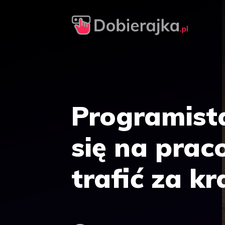
Przejdź
do
treści
Programista
się na pra
trafić za kr