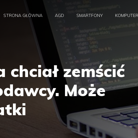
STRONA GŁÓWNA
AGD
SMARTFONY
KOMPUTE
 chciał zemścić
codawcy. Może
atki