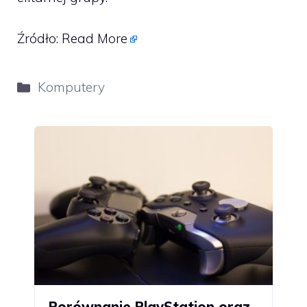
Źródło:
Read More
Kategorie
Komputery
Porównanie PlayStation oraz