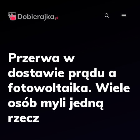
Przejdź
do
MENU
treści
Przerwa w
dostawie prądu a
fotowoltaika. Wiele
osób myli jedną
rzecz