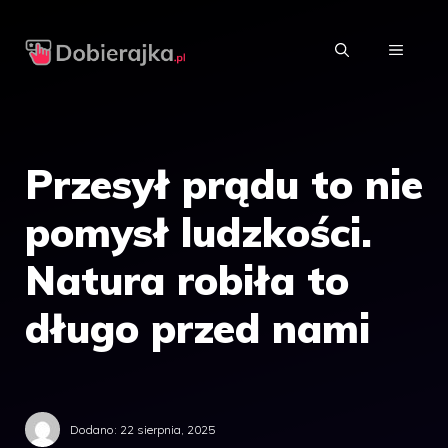
Przejdź
do
MENU
treści
Przesył prądu to nie
pomysł ludzkości.
Natura robiła to
długo przed nami
Dodano:
22 sierpnia, 2025