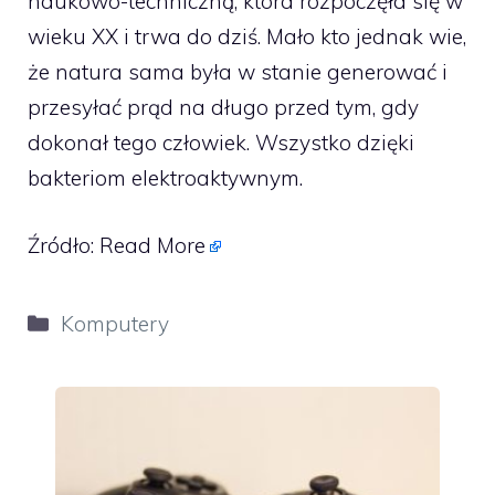
naukowo-techniczną, która rozpoczęła się w
wieku XX i trwa do dziś. Mało kto jednak wie,
że natura sama była w stanie generować i
przesyłać prąd na długo przed tym, gdy
dokonał tego człowiek. Wszystko dzięki
bakteriom elektroaktywnym.
Źródło:
Read More
Kategorie
Komputery