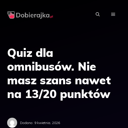
Przejdź
do
MENU
treści
Quiz dla
omnibusów. Nie
masz szans nawet
na 13/20 punktów
Dodano:
9 kwietnia, 2026