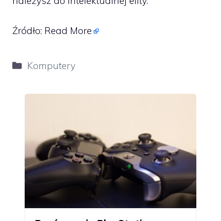
należysz do intelektualnej elity.
Źródło:
Read More
Kategorie
Komputery