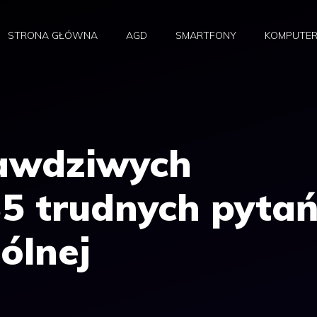
STRONA GŁÓWNA
AGD
SMARTFONY
KOMPUTE
rawdziwych
35 trudnych pyta
ólnej