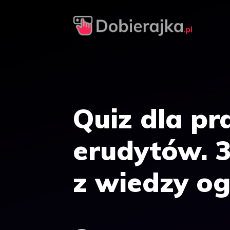
Przejdź
do
treści
Quiz dla p
erudytów. 
z wiedzy og