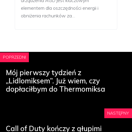
urządzenia AGD jest kluczowym
elementem dla oszczędności energii i
obniżenia rachunków za…
POPRZEDNI
Mój pierwszy tydzień z
„Lidlomiksem”. Już wiem, czy
dopłaciłbym do Thermomiksa
NASTĘPNY
Call of Duty kończy z głupimi