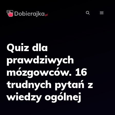
Przejdź
do
MENU
treści
Quiz dla
prawdziwych
mózgowców. 16
trudnych pytań z
wiedzy ogólnej