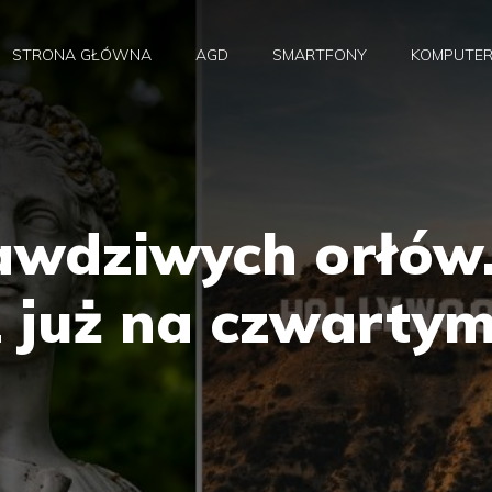
STRONA GŁÓWNA
AGD
SMARTFONY
KOMPUTE
rawdziwych orłów
 już na czwarty