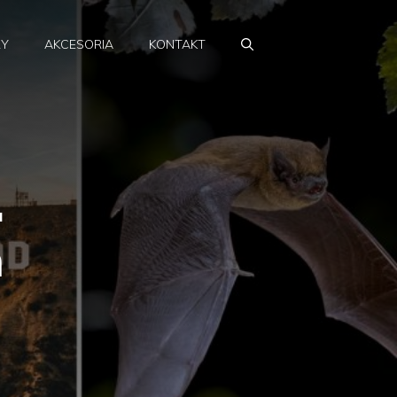
RY
AKCESORIA
KONTAKT
.
m