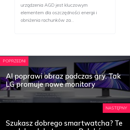
urządzenia AGD jest kluczowym
elementem dla oszczędności energii i
obniżenia rachunków za…
POPRZEDNI
AI poprawi obraz podczas gry. Tak
LG promuje nowe monitory
NASTĘPNY
Szukasz dobrego smartwatcha? Te