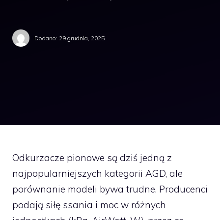
Dodano:
29 grudnia, 2025
Odkurzacze pionowe są dziś jedną z
najpopularniejszych kategorii AGD, ale
porównanie modeli bywa trudne. Producenci
podają siłę ssania i moc w różnych