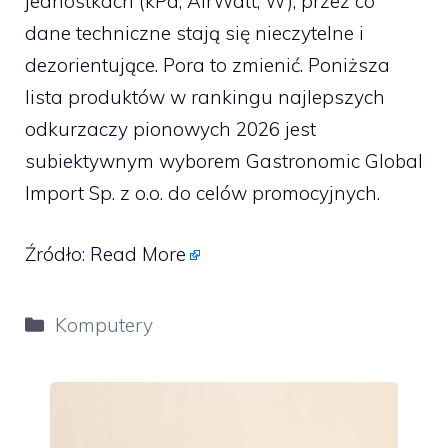
jednostkach (kPa, AirWatt, W), przez co
dane techniczne stają się nieczytelne i
dezorientujące. Pora to zmienić. Poniższa
lista produktów w rankingu najlepszych
odkurzaczy pionowych 2026 jest
subiektywnym wyborem Gastronomic Global
Import Sp. z o.o. do celów promocyjnych.
Źródło:
Read More
Kategorie
Komputery