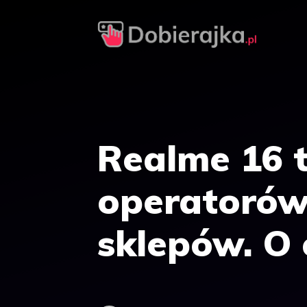
Przejdź
do
treści
Realme 16 t
operatorów
sklepów. O 