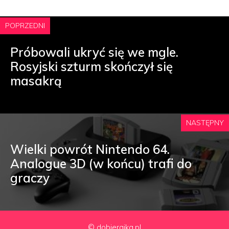
POPRZEDNI
Próbowali ukryć się we mgle.
Rosyjski szturm skończył się
masakrą
NASTĘPNY
Wielki powrót Nintendo 64.
Analogue 3D (w końcu) trafi do
graczy
© dobierajka.pl