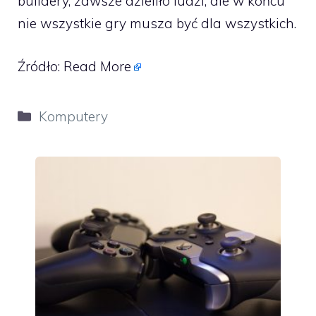
buildery, zawsze dzieliło ludzi, ale w końcu
nie wszystkie gry musza być dla wszystkich.
Źródło:
Read More
Kategorie
Komputery