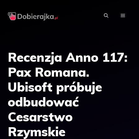
Przejdź
do
MENU
treści
Recenzja Anno 117:
Pax Romana.
Ubisoft próbuje
odbudować
Cesarstwo
Rzymskie