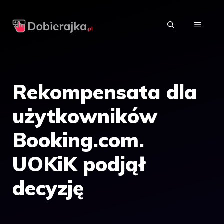
Przejdź
do
MENU
treści
Rekompensata dla
użytkowników
Booking.com.
UOKiK podjął
decyzję