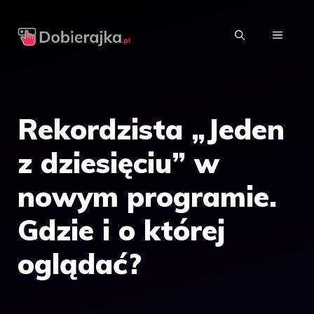
Przejdź
do
MENU
treści
Rekordzista „Jeden
z dziesięciu” w
nowym programie.
Gdzie i o której
oglądać?