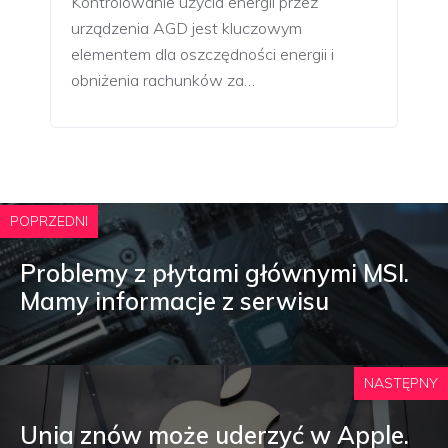
Kontrolowanie użycia energii przez
urządzenia AGD jest kluczowym
elementem dla oszczędności energii i
obniżenia rachunków za…
POPRZEDNI
Problemy z płytami głównymi MSI.
Mamy informacje z serwisu
NASTĘPNY
Unia znów może uderzyć w Apple.